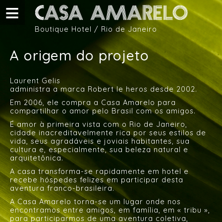
Pular para o conteúdo principal
Boutique Hotel / Rio de Janeiro
A origem do projeto
Laurent Gelis
administra a marca Robert le heros desde 2002.
Em 2006, ele compra a Casa Amarelo para
compartilhar o amor pelo Brasil com os amigos.
É amor à primeira vista com o Rio de Janeiro,
cidade inacreditavelmente rica por seus estilos de
vida, seus agradáveis e joviais habitantes, sua
cultura e, especialmente, sua beleza natural e
arquitetônica.
A casa transforma-se rapidamente em hotel e
recebe hóspedes felizes em participar desta
aventura franco-brasileira.
A Casa Amarelo torna-se um lugar onde nos
encontramos entre amigos, em família, em « tribu »,
para participarmos de uma aventura coletiva,