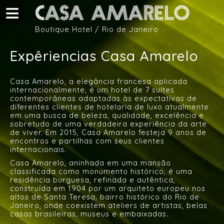
Pular para o conteúdo principal
Boutique Hotel / Rio de Janeiro
Expêriencias Casa Amarelo
Casa Amarelo, a elegância francesa aplicada
internacionalmente, é um hotel de 7 suítes
contemporâneas adaptadas às expectativas de
diferentes clientes de hotelaria de luxo atualmente
em uma busca de beleza, qualidade, excelência e
sobretudo de uma verdadeira experiência da arte
de viver. Em 2015, Casa Amarelo festeja 9 anos de
encontros e partilhas com seus clientes
internacionais.
Casa Amarelo, aninhada em uma mansão
classificada como monumento histórico, é uma
residência burguesa, refinada e autêntica,
construída em 1904 por um arquiteto europeu nos
altos de Santa Teresa, bairro histórico do Rio de
Janeiro, onde coexistem ateliers de artistas, belas
casas brasileiras, museus e embaixadas.